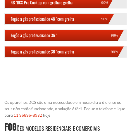
48 "DCS Pro Cooktop com grelha e grelha
90%
Fogão a gás profissional de 48 ”com grelha
90%
Fogão a gás profissional de 36 ”
98%
Fogão a gás profissional de 36 ”com grelha
98%
Os aparelhos DCS são uma necessidade em nosso dia a dia e, se os
seus não estão funcionando, a solução é fácil. Pegue o telefone e ligue
para
11 96896-8932
hoje
FOG
ÕES MODELOS RESIDENCIAIS E COMERCIAIS