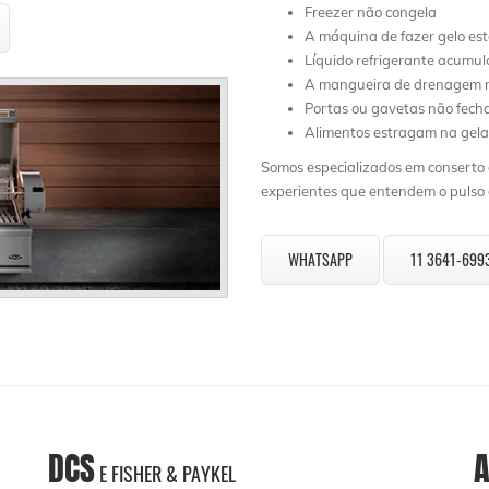
Freezer não congela
A máquina de fazer gelo es
Líquido refrigerante acumu
A mangueira de drenagem n
Portas ou gavetas não fec
Alimentos estragam na gela
Somos especializados em conserto d
experientes que entendem o pulso d
WHATSAPP
11 3641-699
DCS
A
E FISHER & PAYKEL