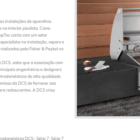
s instalações de aparelhos
 no interior paulista. Como
 TopTec conta com um setor
specialista na instalação, reparo e
ializados pela Fisher & Paykel no
co DCS, sabe que a associação com
principais engenheiros e designers
letrodomésticos de alta qualidade
romisso da DCS de fornecer aos
para restaurantes. A DCS criou
odomésticos DCS : Série 7, Série 7