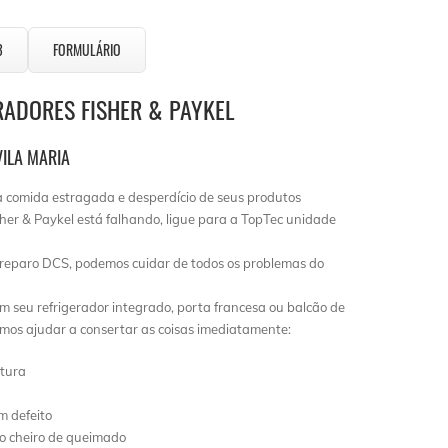
3
FORMULÁRIO
RADORES FISHER & PAYKEL
VILA MARIA
a comida estragada e desperdício de seus produtos
isher & Paykel está falhando, ligue para a TopTec unidade
reparo DCS, podemos cuidar de todos os problemas do
m seu refrigerador integrado, porta francesa ou balcão de
emos ajudar a consertar as coisas imediatamente:
ltura
m defeito
do cheiro de queimado