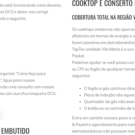
COOKTOP E CONSERTO 
 não está funcionando como deveria,
os DCS e deixe-nos corrigir
COBERTURA TOTAL NA REGIÃO 
ndo o seguinte:
Os cooktops modernos não apenas 
eficientes em termos de energia e 
a
foram pioneiros em eletrodoméstic
TopTec unidade Vila Maria é a sua 
Paykel.
Podemos ajudar se você possui um c
ou CP) ou fogão de qualquer taman
perguntar “Como faço para
seguintes:
, ligue para nossos
ende uma consulta com nossos
O fogão a gás continua clic
ema com sua churrasqueira DCS.
Placa de indução não aquec
Queimador de gás não ace
O botão ou os controles de 
Entre em contato conosco para a co
& Paykel e agendamento para voc
L EMBUTIDO
eletrodomésticos não precisam mai