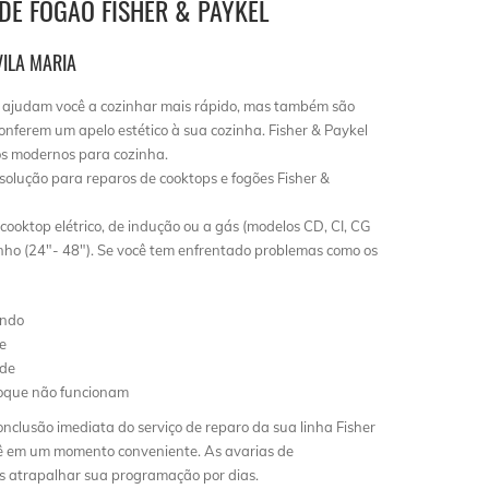
DE FOGÃO FISHER & PAYKEL
VILA MARIA
ajudam você a cozinhar mais rápido, mas também são
conferem um apelo estético à sua cozinha. Fisher & Paykel
os modernos para cozinha.
solução para reparos de cooktops e fogões Fisher &
ooktop elétrico, de indução ou a gás (modelos CD, CI, CG
ho (24″- 48″). Se você tem enfrentado problemas como os
ando
e
nde
toque não funcionam
nclusão imediata do serviço de reparo da sua linha Fisher
ê em um momento conveniente. As avarias de
s atrapalhar sua programação por dias.