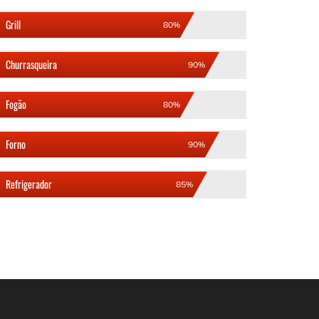
Grill
80%
Churrasqueira
90%
Fogão
80%
Forno
90%
Refrigerador
85%