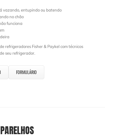
tá vazando, entupindo ou batendo
lando no chão
ão funciona
ham
deira
e refrigeradores Fisher & Paykel com técnicos
e seu refrigerador.
3
FORMULÁRIO
PARELHOS