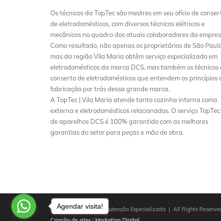
Os técnicos da TopTec são mestres em seu ofício de conser
de eletrodomésticos, com diversos técnicos elétricos e
mecânicos no quadro dos atuais colaboradores da empres
Como resultado, não apenas os proprietários de São Paulo
mas da região Vila Maria obtêm serviço especializado em
eletrodomésticos da marca DCS, mas também os técnicos
conserto de eletrodomésticos que entendem os princípios 
fabricação por trás dessa grande marca.
A TopTec | Vila Maria atende tanto cozinha interna como
externa e eletrodomésticos relacionados. O serviço TopTec
de aparelhos DCS é 100% garantido com as melhores
garantias do setor para peças e mão de obra.
Agendar visita!
Copyright © 2025 Manutenção Especializada | All Rights Reserved
Criação de sites
|
Marketing Digital