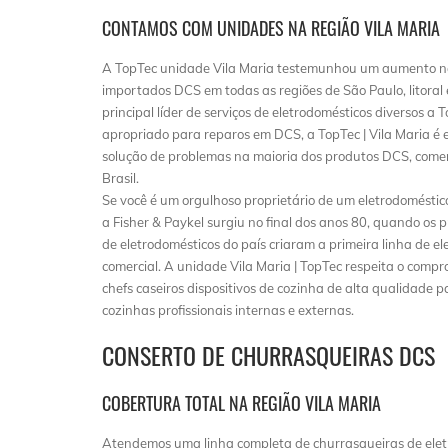
CONTAMOS COM UNIDADES NA REGIÃO VILA MARIA
A TopTec unidade Vila Maria testemunhou um aumento na
importados DCS em todas as regiões de São Paulo, litoral e
principal líder de serviços de eletrodomésticos diversos a
apropriado para reparos em DCS, a TopTec | Vila Maria é e
solução de problemas na maioria dos produtos DCS, comerc
Brasil.
Se você é um orgulhoso proprietário de um eletrodomésti
a Fisher & Paykel surgiu no final dos anos 80, quando os 
de eletrodomésticos do país criaram a primeira linha de e
comercial. A unidade Vila Maria | TopTec respeita o comp
chefs caseiros dispositivos de cozinha de alta qualidade 
cozinhas profissionais internas e externas.
CONSERTO DE CHURRASQUEIRAS DCS
COBERTURA TOTAL NA REGIÃO VILA MARIA
Atendemos uma linha completa de churrasqueiras de eletr