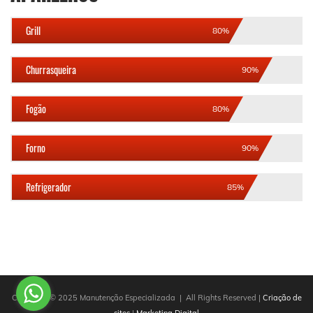
Grill
80%
Churrasqueira
90%
Fogão
80%
Forno
90%
Refrigerador
85%
Copyright © 2025 Manutenção Especializada | All Rights Reserved |
Criação de