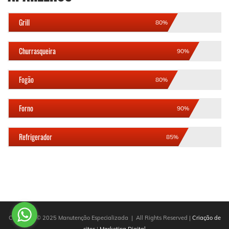
Grill
80%
Churrasqueira
90%
Fogão
80%
Forno
90%
Refrigerador
85%
Copyright © 2025 Manutenção Especializada | All Rights Reserved |
Criação de