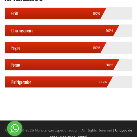
Grill
80%
Churrasqueira
90%
Fogão
80%
Forno
90%
Refrigerador
85%
Copyright © 2025 Manutenção Especializada | All Rights Reserved |
Criação de