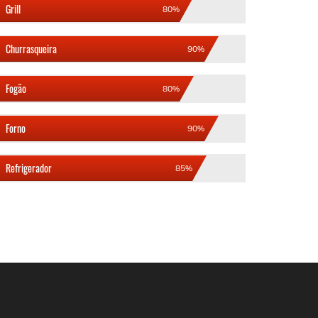
Grill
80%
Churrasqueira
90%
Fogão
80%
Forno
90%
Refrigerador
85%