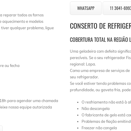
WHATSAPP
11 3641-699
a reparar todos os fornos
de aquecimento e modelos
CONSERTO DE REFRIGE
tiver qualquer problema, ligue
COBERTURA TOTAL NA REGIÃO 
Uma geladeira com defeito signific
perecíveis. Se o seu refrigerador F
regional: Lapa.
re ou fecha
Como uma empresa de serviços de 
seu refrigerador.
Se você estiver tendo problemas co
profundidade, ou gaveta fria, pod
 às 18h para agendar uma chamada
O resfriamento não está à a
 deixe nossa equipe autorizada
Não descongela
O fabricante de gelo está co
Problemas de fiação emitin
Freezer não congela