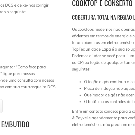
COOKTOP E CONSERTO 
os DCS e deixe-nos corrigir
ndo o seguinte:
COBERTURA TOTAL NA REGIÃO 
Os cooktops modernos não apenas 
a
eficientes em termos de energia e 
foram pioneiros em eletrodoméstic
TopTec unidade Lapa é a sua soluçã
Podemos ajudar se você possui um c
ou CP) ou fogão de qualquer taman
perguntar “Como faço para
seguintes:
, ligue para nossos
ende uma consulta com nossos
O fogão a gás continua clic
ema com sua churrasqueira DCS.
Placa de indução não aquec
Queimador de gás não ace
O botão ou os controles de 
Entre em contato conosco para a co
& Paykel e agendamento para voc
L EMBUTIDO
eletrodomésticos não precisam mai