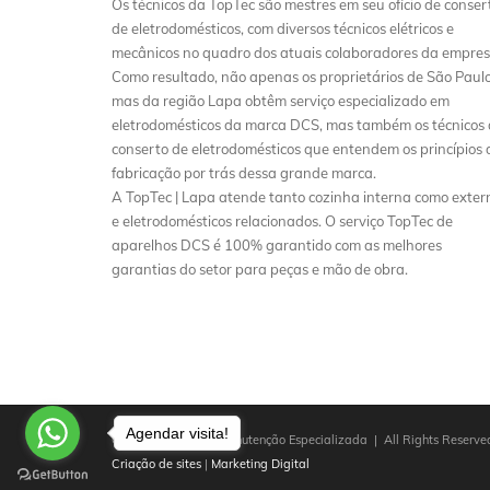
Os técnicos da TopTec são mestres em seu ofício de conser
de eletrodomésticos, com diversos técnicos elétricos e
mecânicos no quadro dos atuais colaboradores da empres
Como resultado, não apenas os proprietários de São Paulo
mas da região Lapa obtêm serviço especializado em
eletrodomésticos da marca DCS, mas também os técnicos
conserto de eletrodomésticos que entendem os princípios 
fabricação por trás dessa grande marca.
A TopTec | Lapa atende tanto cozinha interna como exter
e eletrodomésticos relacionados. O serviço TopTec de
aparelhos DCS é 100% garantido com as melhores
garantias do setor para peças e mão de obra.
Agendar visita!
Copyright © 2025 Manutenção Especializada | All Rights Reserved
Criação de sites
|
Marketing Digital