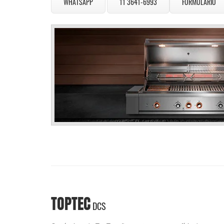
WHATSAPP
11 3641-6993
FORMULÁRIO
TOPTEC
DCS