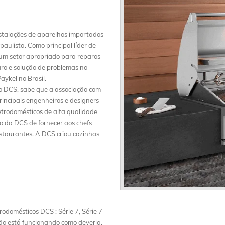
talações de aparelhos importados
 paulista. Como principal líder de
 um setor apropriado para reparos
aro e solução de problemas na
aykel no Brasil.
co DCS, sabe que a associação com
principais engenheiros e designers
letrodomésticos de alta qualidade
o da DCS de fornecer aos chefs
estaurantes. A DCS criou cozinhas
odomésticos DCS : Série 7, Série 7
 não está funcionando como deveria,