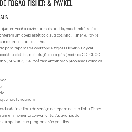
DE FOGÃO FISHER & PAYKEL
LAPA
ajudam você a cozinhar mais rápido, mas também são
conferem um apelo estético à sua cozinha. Fisher & Paykel
os modernos para cozinha.
o para reparos de cooktops e fogões Fisher & Paykel.
ooktop elétrico, de indução ou a gás (modelos CD, CI, CG
ho (24″- 48″). Se você tem enfrentado problemas como os
ando
e
nde
toque não funcionam
nclusão imediata do serviço de reparo da sua linha Fisher
ê em um momento conveniente. As avarias de
s atrapalhar sua programação por dias.