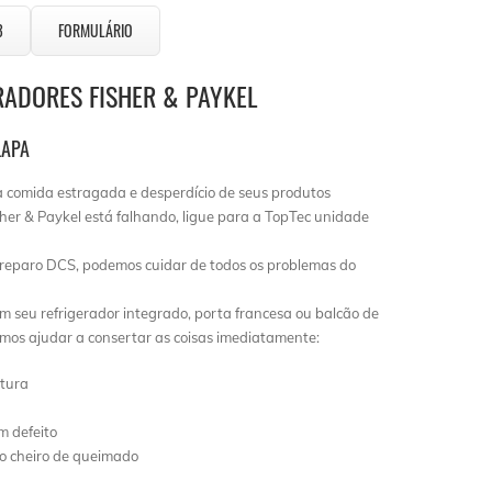
3
FORMULÁRIO
RADORES FISHER & PAYKEL
LAPA
a comida estragada e desperdício de seus produtos
isher & Paykel está falhando, ligue para a TopTec unidade
reparo DCS, podemos cuidar de todos os problemas do
m seu refrigerador integrado, porta francesa ou balcão de
emos ajudar a consertar as coisas imediatamente:
ltura
m defeito
do cheiro de queimado