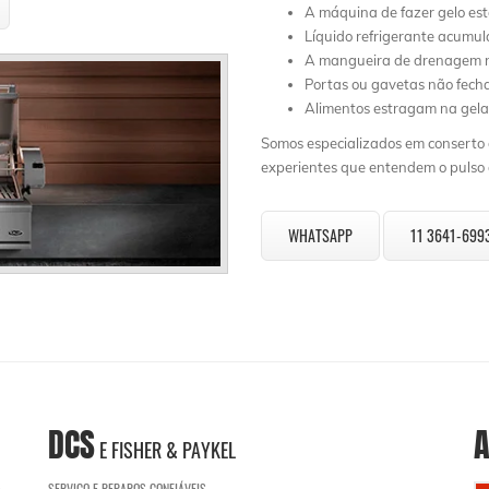
A máquina de fazer gelo es
Líquido refrigerante acumu
A mangueira de drenagem n
Portas ou gavetas não fec
Alimentos estragam na gela
Somos especializados em conserto d
experientes que entendem o pulso d
WHATSAPP
11 3641-699
DCS
A
E FISHER & PAYKEL
SERVIÇO E REPAROS CONFIÁVEIS