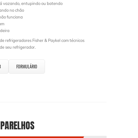
tá vazando, entupindo ou batendo
lando no chão
ão funciona
ham
deira
e refrigeradores Fisher & Paykel com técnicos
e seu refrigerador.
3
FORMULÁRIO
PARELHOS