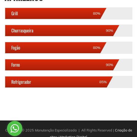
Grill
80%
Churrasqueira
90%
Fogão
80%
Forno
90%
Refrigerador
85%
Copyright © 2025 Manutenção Especializada | All Rights Reserved |
Criação de