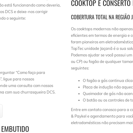
COOKTOP E CONSERTO 
 não está funcionando como deveria,
os DCS e deixe-nos corrigir
COBERTURA TOTAL NA REGIÃO 
ndo o seguinte:
Os cooktops modernos não apenas 
eficientes em termos de energia e 
a
foram pioneiros em eletrodoméstic
TopTec unidade Jaçanã é a sua solu
Podemos ajudar se você possui um c
ou CP) ou fogão de qualquer taman
seguintes:
perguntar “Como faço para
, ligue para nossos
O fogão a gás continua clic
ende uma consulta com nossos
Placa de indução não aquec
ema com sua churrasqueira DCS.
Queimador de gás não ace
O botão ou os controles de 
Entre em contato conosco para a co
& Paykel e agendamento para voc
eletrodomésticos não precisam mai
L EMBUTIDO