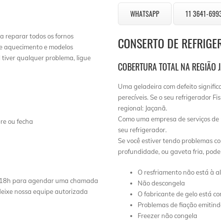
WHATSAPP
11 3641-699
a reparar todos os fornos
CONSERTO DE REFRIGE
de aquecimento e modelos
tiver qualquer problema, ligue
COBERTURA TOTAL NA REGIÃO 
Uma geladeira com defeito signific
perecíveis. Se o seu refrigerador F
regional: Jaçanã.
Como uma empresa de serviços de 
re ou fecha
seu refrigerador.
Se você estiver tendo problemas co
profundidade, ou gaveta fria, pod
O resfriamento não está à a
 às 18h para agendar uma chamada
Não descongela
 deixe nossa equipe autorizada
O fabricante de gelo está co
Problemas de fiação emitin
Freezer não congela