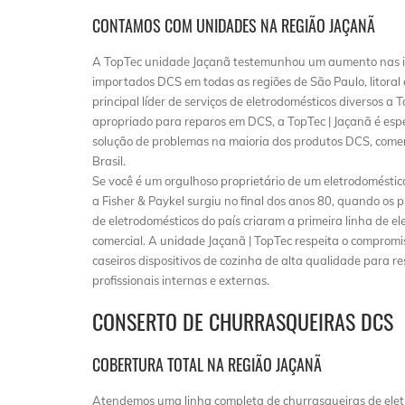
CONTAMOS COM UNIDADES NA REGIÃO JAÇANÃ
A TopTec unidade Jaçanã testemunhou um aumento nas i
importados DCS em todas as regiões de São Paulo, litoral e
principal líder de serviços de eletrodomésticos diversos a
apropriado para reparos em DCS, a TopTec | Jaçanã é espec
solução de problemas na maioria dos produtos DCS, comerc
Brasil.
Se você é um orgulhoso proprietário de um eletrodomésti
a Fisher & Paykel surgiu no final dos anos 80, quando os 
de eletrodomésticos do país criaram a primeira linha de e
comercial. A unidade Jaçanã | TopTec respeita o compromi
caseiros dispositivos de cozinha de alta qualidade para r
profissionais internas e externas.
CONSERTO DE CHURRASQUEIRAS DCS
COBERTURA TOTAL NA REGIÃO JAÇANÃ
Atendemos uma linha completa de churrasqueiras de eletr