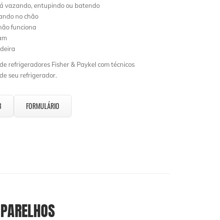
tá vazando, entupindo ou batendo
lando no chão
ão funciona
ham
deira
e refrigeradores Fisher & Paykel com técnicos
e seu refrigerador.
3
FORMULÁRIO
PARELHOS