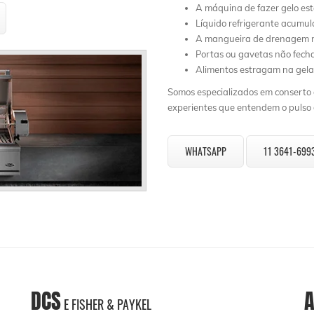
A máquina de fazer gelo es
Líquido refrigerante acumu
A mangueira de drenagem n
Portas ou gavetas não fec
Alimentos estragam na gela
Somos especializados em conserto d
experientes que entendem o pulso d
WHATSAPP
11 3641-699
DCS
A
E FISHER & PAYKEL