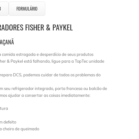
3
FORMULÁRIO
RADORES FISHER & PAYKEL
JAÇANÃ
a comida estragada e desperdício de seus produtos
isher & Paykel está falhando, ligue para a TopTec unidade
reparo DCS, podemos cuidar de todos os problemas do
m seu refrigerador integrado, porta francesa ou balcão de
emos ajudar a consertar as coisas imediatamente:
ltura
m defeito
do cheiro de queimado