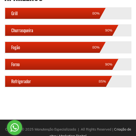
Grill
80%
Churrasqueira
90%
Fogão
80%
Forno
90%
Refrigerador
85%
Copyright © 2025 Manutenção Especializada | All Rights Reserved |
Criação de