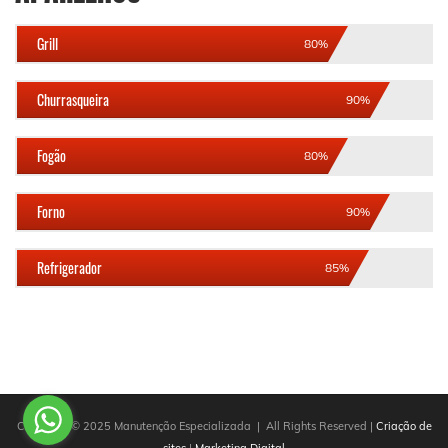
Grill
80%
Churrasqueira
90%
Fogão
80%
Forno
90%
Refrigerador
85%
Copyright © 2025 Manutenção Especializada | All Rights Reserved |
Criação de