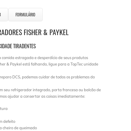
3
FORMULÁRIO
RADORES FISHER & PAYKEL
IDADE TIRADENTES
a comida estragada e desperdício de seus produtos
isher & Paykel está falhando, ligue para a TopTec unidade
reparo DCS, podemos cuidar de todos os problemas do
m seu refrigerador integrado, porta francesa ou balcão de
emos ajudar a consertar as coisas imediatamente:
ltura
m defeito
do cheiro de queimado