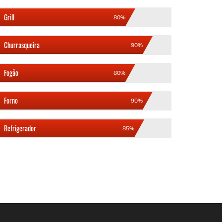
Grill
80%
Churrasqueira
90%
Fogão
80%
Forno
90%
Refrigerador
85%