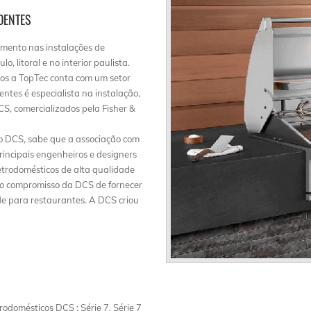
DENTES
mento nas instalações de
 litoral e no interior paulista.
rsos a TopTec conta com um setor
ntes é especialista na instalação,
S, comercializados pela Fisher &
co DCS, sabe que a associação com
principais engenheiros e designers
letrodomésticos de alta qualidade
a o compromisso da DCS de fornecer
ade para restaurantes. A DCS criou
odomésticos DCS : Série 7, Série 7