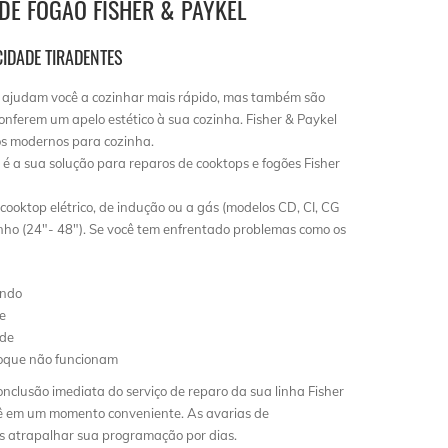
DE FOGÃO FISHER & PAYKEL
IDADE TIRADENTES
ajudam você a cozinhar mais rápido, mas também são
conferem um apelo estético à sua cozinha. Fisher & Paykel
os modernos para cozinha.
é a sua solução para reparos de cooktops e fogões Fisher
ooktop elétrico, de indução ou a gás (modelos CD, CI, CG
ho (24″- 48″). Se você tem enfrentado problemas como os
ando
e
nde
toque não funcionam
nclusão imediata do serviço de reparo da sua linha Fisher
ê em um momento conveniente. As avarias de
s atrapalhar sua programação por dias.