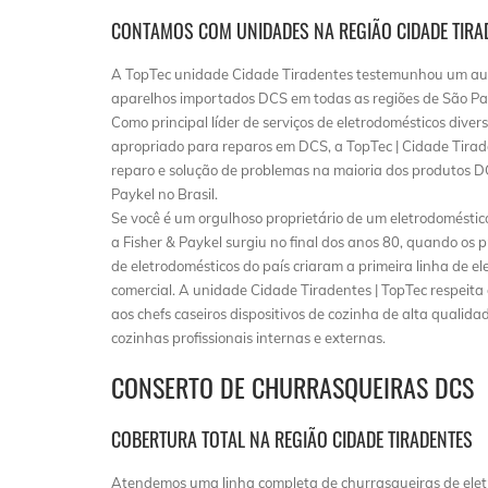
CONTAMOS COM UNIDADES NA REGIÃO CIDADE TIRA
A TopTec unidade Cidade Tiradentes testemunhou um au
aparelhos importados DCS em todas as regiões de São Paulo,
Como principal líder de serviços de eletrodomésticos dive
apropriado para reparos em DCS, a TopTec | Cidade Tirade
reparo e solução de problemas na maioria dos produtos DC
Paykel no Brasil.
Se você é um orgulhoso proprietário de um eletrodomésti
a Fisher & Paykel surgiu no final dos anos 80, quando os 
de eletrodomésticos do país criaram a primeira linha de e
comercial. A unidade Cidade Tiradentes | TopTec respeit
aos chefs caseiros dispositivos de cozinha de alta qualid
cozinhas profissionais internas e externas.
CONSERTO DE CHURRASQUEIRAS DCS
COBERTURA TOTAL NA REGIÃO CIDADE TIRADENTES
Atendemos uma linha completa de churrasqueiras de eletr