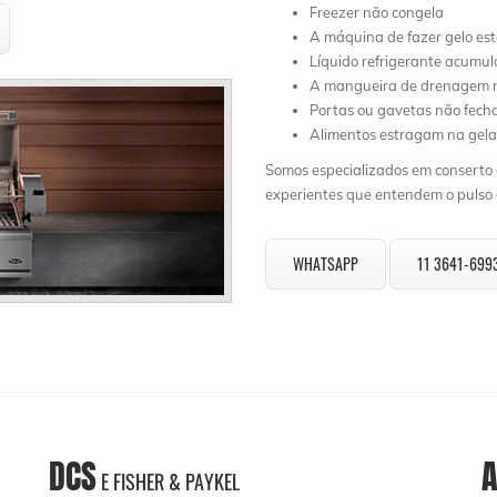
Freezer não congela
A máquina de fazer gelo es
Líquido refrigerante acumu
A mangueira de drenagem n
Portas ou gavetas não fec
Alimentos estragam na gela
Somos especializados em conserto d
experientes que entendem o pulso d
WHATSAPP
11 3641-699
DCS
A
E FISHER & PAYKEL