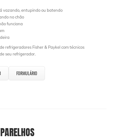
tá vazando, entupindo ou batendo
lando no chão
ão funciona
ham
deira
e refrigeradores Fisher & Paykel com técnicos
e seu refrigerador.
3
FORMULÁRIO
PARELHOS