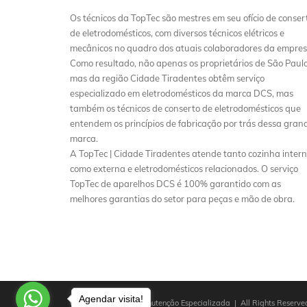
Os técnicos da TopTec são mestres em seu ofício de conser
de eletrodomésticos, com diversos técnicos elétricos e
mecânicos no quadro dos atuais colaboradores da empres
Como resultado, não apenas os proprietários de São Paulo
mas da região Cidade Tiradentes obtêm serviço
especializado em eletrodomésticos da marca DCS, mas
também os técnicos de conserto de eletrodomésticos que
entendem os princípios de fabricação por trás dessa gran
marca.
A TopTec | Cidade Tiradentes atende tanto cozinha inter
como externa e eletrodomésticos relacionados. O serviço
TopTec de aparelhos DCS é 100% garantido com as
melhores garantias do setor para peças e mão de obra.
Agendar visita!
Copyright © 2025 Manutenção Especializada | All Rights Reserved