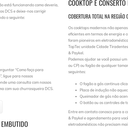
COOKTOP E CONSERTO 
 não está funcionando como deveria,
os DCS e deixe-nos corrigir
COBERTURA TOTAL NA REGIÃO C
ndo o seguinte:
Os cooktops modernos não apenas 
eficientes em termos de energia e 
a
foram pioneiros em eletrodoméstic
TopTec unidade Cidade Tiradentes 
& Paykel.
Podemos ajudar se você possui um c
ou CP) ou fogão de qualquer taman
perguntar “Como faço para
seguintes:
, ligue para nossos
ende uma consulta com nossos
O fogão a gás continua clic
ema com sua churrasqueira DCS.
Placa de indução não aquec
Queimador de gás não ace
O botão ou os controles de 
Entre em contato conosco para a co
& Paykel e agendamento para voc
L EMBUTIDO
eletrodomésticos não precisam mai