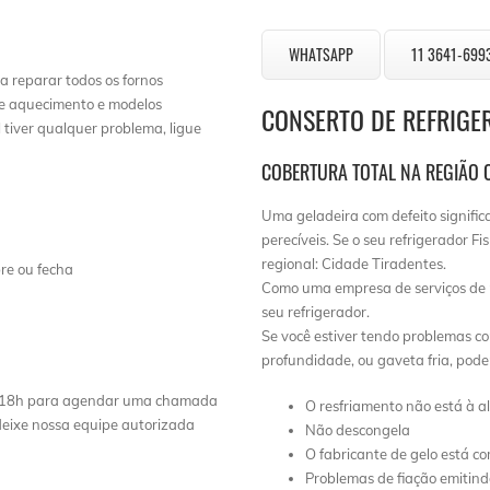
WHATSAPP
11 3641-699
a reparar todos os fornos
de aquecimento e modelos
CONSERTO DE REFRIGE
tiver qualquer problema, ligue
COBERTURA TOTAL NA REGIÃO C
Uma geladeira com defeito signific
perecíveis. Se o seu refrigerador F
regional: Cidade Tiradentes.
re ou fecha
Como uma empresa de serviços de 
seu refrigerador.
Se você estiver tendo problemas co
profundidade, ou gaveta fria, pod
 às 18h para agendar uma chamada
O resfriamento não está à a
 deixe nossa equipe autorizada
Não descongela
O fabricante de gelo está co
Problemas de fiação emitin