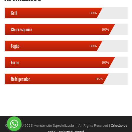
Grill
80%
Churrasqueira
90%
Fogão
80%
Forno
90%
Refrigerador
85%
Copyright © 2025 Manutenção Especializada | All Rights Reserved |
Criação de