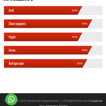
Grill
80%
Churrasqueira
90%
Fogão
80%
Forno
90%
Refrigerador
85%
Copyright © 2025 Manutenção Especializada | All Rights Reserved |
Criação de